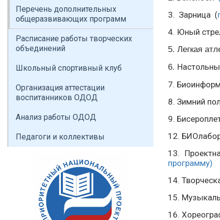
Перечень дополнительных
3. Зарница (
общеразвивающих программ
4. Юный стр
Расписание работы творческих
объединений
5. Легкая ат
Настольны
6.
Школьный спортивный клуб
7. Биоинфор
Организация аттестации
воспитанников ОДОД
8. Зимний по
Анализ работы ОДОД
9. Бисеропл
12. БИОлабо
Педагоги и коллективы
13. Проектн
программу)
14. Творческ
15. Музыкаль
16. Хореогра