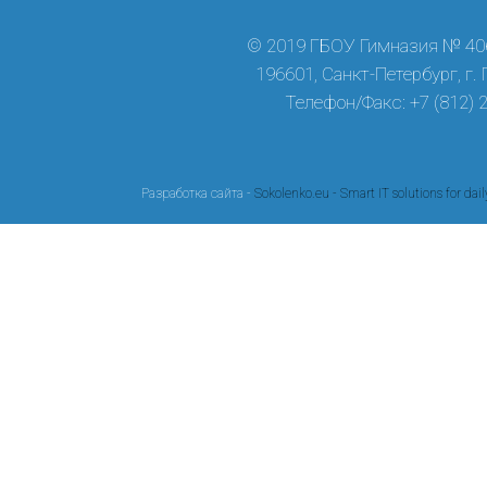
© 2019 ГБОУ Гимназия № 406
196601, Санкт-Петербург, г.
Телефон/Факс: +7 (812) 
Разработка сайта -
Sokolenko.eu - Smart IT solutions for dail