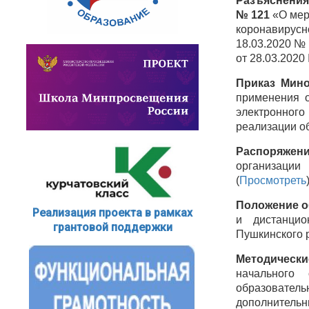
Разъяснения
№ 121
«О мер
коронавирусн
18.03.2020 № 
от 28.03.2020 
Приказ Мино
применения о
электронног
реализации о
Распоряжен
организации
(
Просмотреть
Положение
о
Реализация проекта в рамках
и дистанци
грантовой поддержки
Пушкинского 
Методическ
начального 
образовател
дополнитель