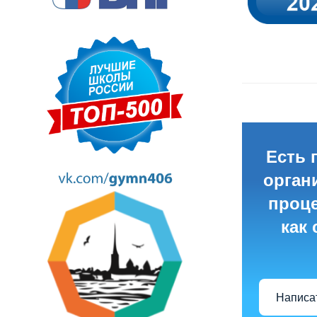
Есть 
орган
проце
как
Написа