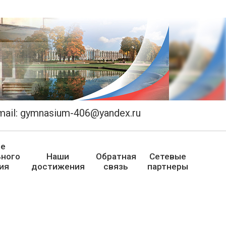
email: gymnasium-406@yandex.ru
ие
ного
Наши
Обратная
Сетевые
ия
достижения
связь
партнеры