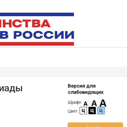
пиады
Версия для
слабовидящих
Шрифт:
Цвет: