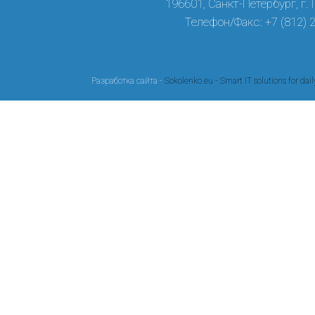
196601, Санкт-Петербург, г.
Телефон/Факс: +7 (812) 
Разработка сайта -
Sokolenko.eu - Smart IT solutions for dail